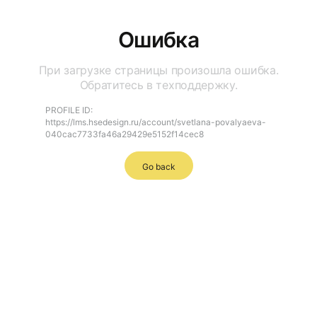
Ошибка
При загрузке страницы произошла ошибка.
Обратитесь в техподдержку.
PROFILE ID:
https://lms.hsedesign.ru/account/svetlana-povalyaeva-
040cac7733fa46a29429e5152f14cec8
Go back