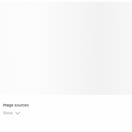
Image sources
Show
1.
https://pixabay.com/ru/photos/восточной-части-
черного-моря-взорвать-2377690/
(дата