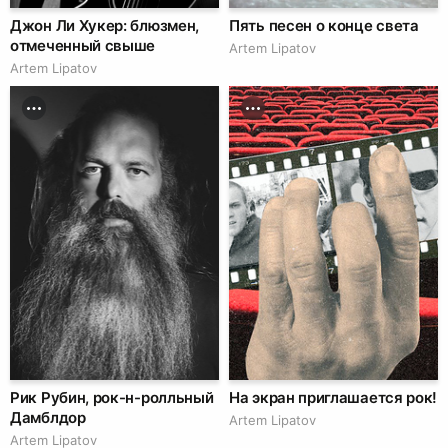
Джон Ли Хукер: блюзмен,
Пять песен о конце света
отмеченный свыше
Artem Lipatov
Artem Lipatov
Рик Рубин, рок-н-ролльный
На экран приглашается рок!
Дамблдор
Artem Lipatov
Artem Lipatov