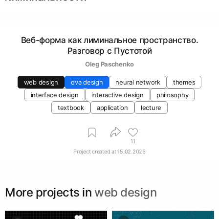
Веб-форма как лиминальное пространство.
Разговор с Пустотой
Oleg Paschenko
web design
dva design
neural network
themes
interface design
interactive design
philosophy
textbook
application
lecture
11
Project created at
15.02.2026
More projects in
web design