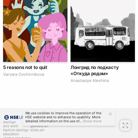
5 reasons not to quit
Лонгрид по подкасту
«Откуда родом»
Varvara Ovchinnikova
Anastasiya Aleshina
We use cookies to improve the operation of the
HSE website and to enhance its usability. More
detailed information on the use of...
Show more
deziiign
gallllery
artz work
gallllery.art
fashion deziiign
kiiids.art
education