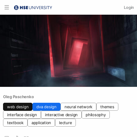
Login
Oleg Paschenko
web design
dva design
neural network
themes
interface design
interactive design
philosophy
textbook
application
lecture