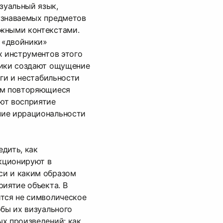
зуальный язык,
узнаваемых предметов
жными контекстами.
 «двойники»
х инструментов этого
ники создают ощущение
оги и нестабильности
ом повторяющиеся
ют восприятие
ние иррациональности
дить, как
кционируют в
си и каким образом
риятие объекта. В
ится не символическое
обы их визуального
х произведений: как