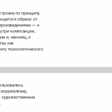
строена по принципу
ющегося образа: от
произведениями — к
утри композиции,
а и, наконец, к
тву как
нту психологического
ользовались
 сюрреализму,
и художественным
.