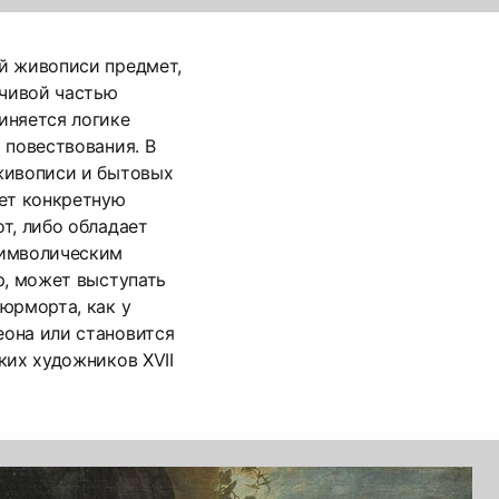
й живописи предмет,
йчивой частью
иняется логике
 повествования. В
живописи и бытовых
яет конкретную
т, либо обладает
символическим
р, может выступать
юрморта, как у
она или становится
ких художников XVII