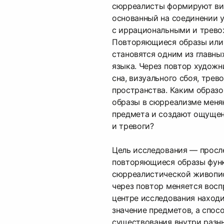
сюрреалисты формируют ви
основанный на соединении 
с иррациональными и трево
Повторяющиеся образы или
становятся одним из главны
языка. Через повтор худож
сна, визуального сбоя, трев
пространства. Каким образ
образы в сюрреализме меня
предмета и создают ощуще
и тревоги?
Цель исследования — просле
повторяющиеся образы фун
сюрреалистической живопи
через повтор меняется восп
центре исследования наход
значение предметов, а спос
существования внутри разны