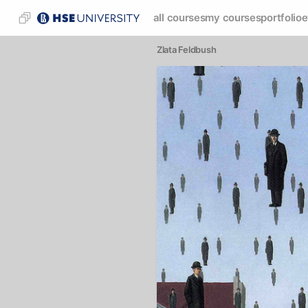
all courses
my courses
portfolio
e
Zlata Feldbush