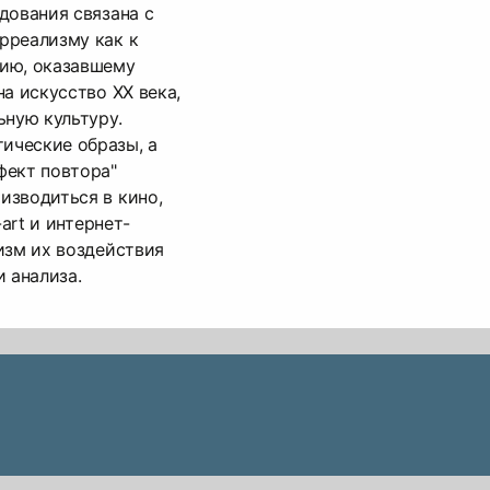
дования связана с
рреализму как к
ию, оказавшему
а искусство XX века,
ьную культуру.
ические образы, а
фект повтора"
изводиться в кино,
-art и интернет-
изм их воздействия
 анализа.