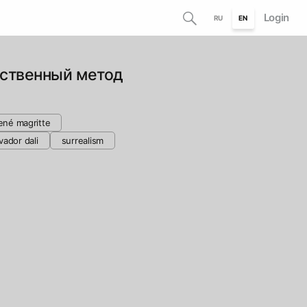
Login
RU
EN
ественный метод
ené magritte
vador dali
surrealism