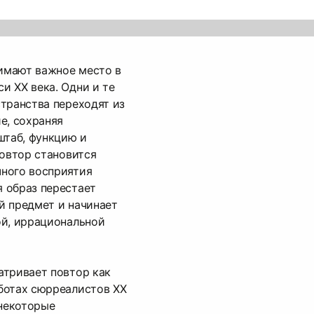
имают важное место в
 XX века. Одни и те
транства переходят из
е, сохраняя
штаб, функцию и
повтор становится
ного восприятия
 образ перестает
й предмет и начинает
ой, иррациональной
атривает повтор как
ботах сюрреалистов XX
 некоторые