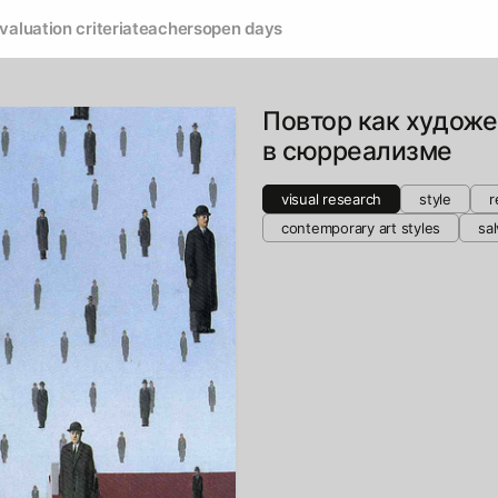
valuation criteria
teachers
open days
Повтор как худож
в сюрреализме
visual research
style
r
contemporary art styles
sal