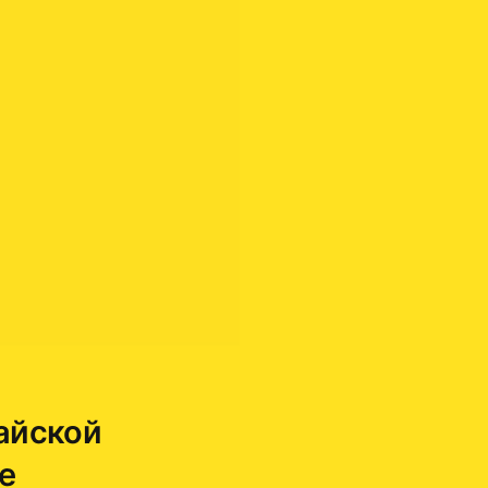
айской
е