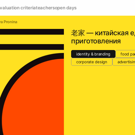
valuation criteria
teachers
open days
ya Pronina
老家 — китайская е
приготовления
identity & branding
food pa
corporate design
advertisi