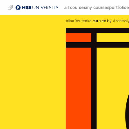
all courses
my courses
portfolio
e
Alina Reutenko
curated by
Anastasi