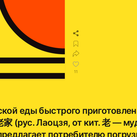
11
ской еды быстрого приготовлен
家 (рус. Лаоцзя, от кит. 老 — му
предлагает потребителю погруз