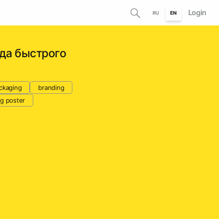
Login
RU
EN
да быстрого
ckaging
branding
ng poster