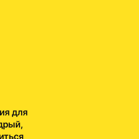
ия для
дрый,
иться