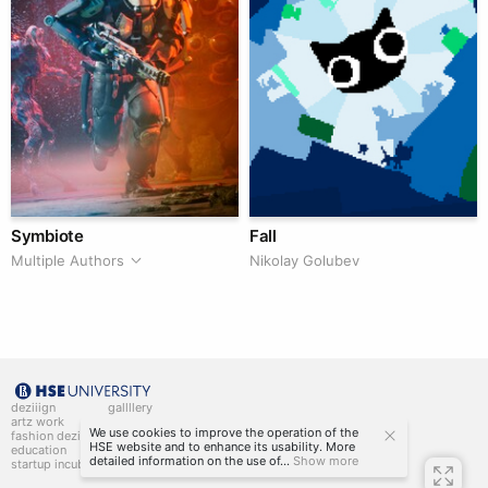
Symbiote
Fall
Multiple Authors
Nikolay Golubev
deziiign
gallllery
artz work
gallllery.art
We use cookies to improve the operation of the
fashion deziiign
kiiids.art
HSE website and to enhance its usability. More
education
detailed information on the use of...
Show more
startup incubator