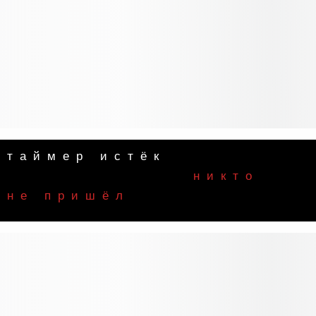
таймер истёк
⠀⠀⠀⠀⠀⠀⠀⠀⠀⠀⠀⠀никто