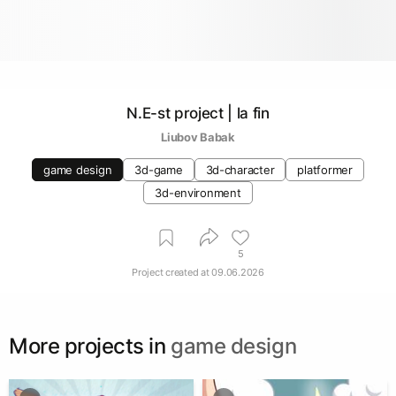
N.E-st project | la fin
Liubov Babak
game design
3d-game
3d-character
platformer
3d-environment
5
Project created at
09.06.2026
More projects in
game design