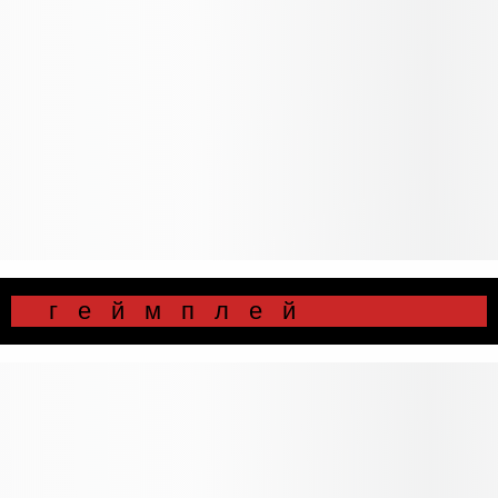
⠀геймплей