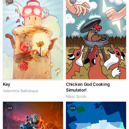
Key
Chicken God Cooking
Simulator!
Valentina Balitskaya
Nikol Strizh