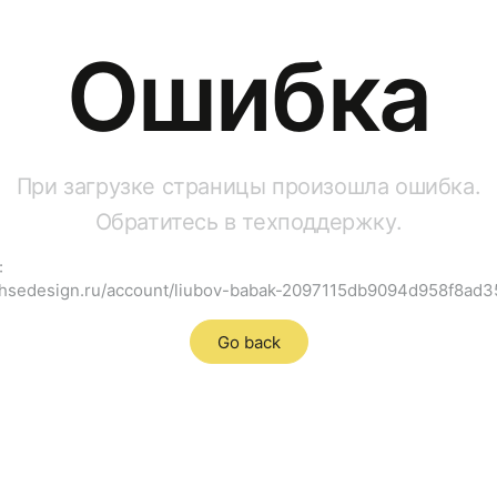
Ошибка
При загрузке страницы произошла ошибка.
Обратитесь в техподдержку.
:
s.hsedesign.ru/account/liubov-babak-2097115db9094d958f8ad
Go back