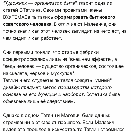
"Художник — организатор быта"
, гласит одна из
статей В.Татлина. Своими проектами члены
ВХУТЕМАСа пытались
сформировать быт нового
советского человека
. В отличие от Малевича, они
точно знали как этот человек выглядит, из чего ест, на
чем сидит и как работает.
Они первыми поняли, что старые фабрики
концентрировались лишь на "внешнем эффекте", а
"ведь человек — существо органическое, состоящее
из скелета, нервов и мускулов".
Татлин и его студенты пытался создать "умный"
дизайн:
предмет, метод производства которого
основан на его функции и наоборот
. Эстетика была
объявлена лишь её следствием.
Однако в одном Татлин и Малевич были едины:
стремлении в отказе от прошлого. Если Малевич
видел это прошлое в искусстве, то Татлин стремился