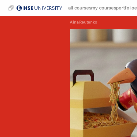
all courses
my courses
portfolio
e
Alina Reutenko