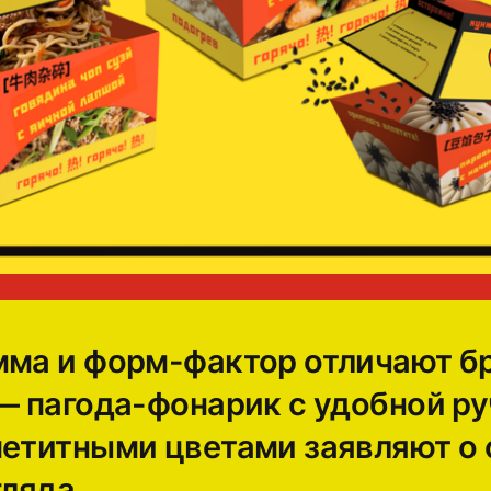
мма и форм-фактор отличают б
 — пагода-фонарик с удобной р
петитными цветами заявляют о 
гляда.