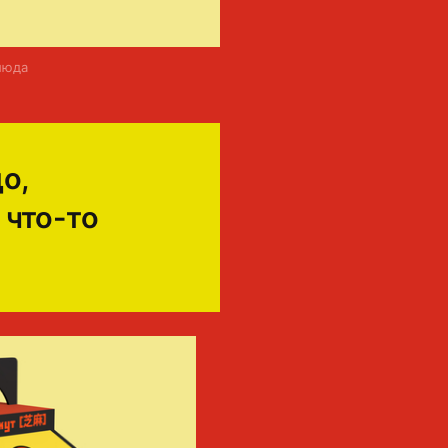
0
люда
о,
 что-то