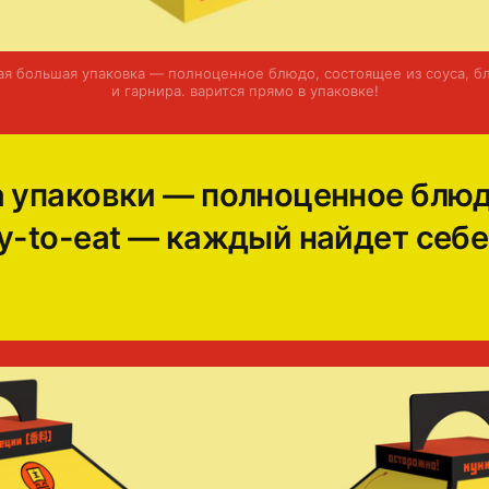
ая большая упаковка — полноценное блюдо, состоящее из соуса, б
и гарнира. варится прямо в упаковке!
а упаковки — полноценное блюд
y-to-eat — каждый найдет себе