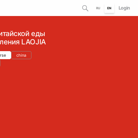
Login
RU
EN
итайской еды
ления LAOJIA
rse
china