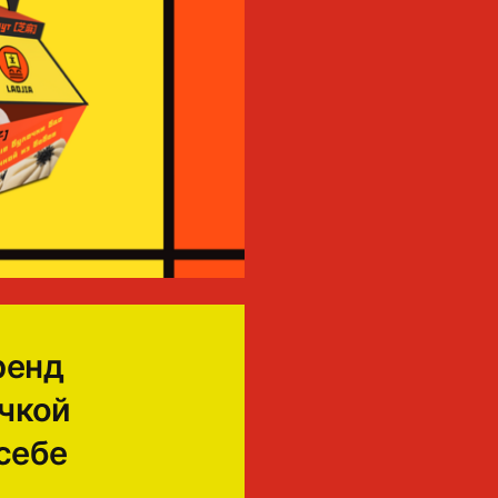
ренд
учкой
себе