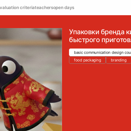
valuation criteria
teachers
open days
Упаковки бренда к
быстрого приготов
basic communication design cou
food packaging
branding