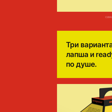
0
сам
Три вариант
лапша и read
по душе.