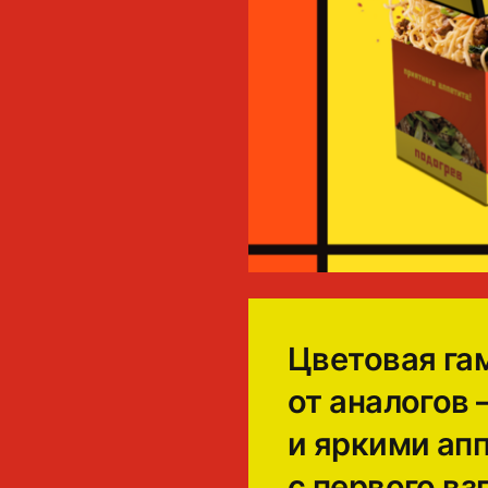
Цветовая га
от аналогов
и яркими ап
с первого вз