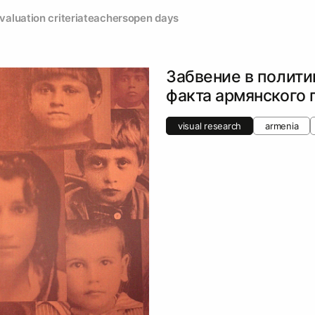
valuation criteria
teachers
open days
Забвение в полити
факта армянского 
visual research
armenia