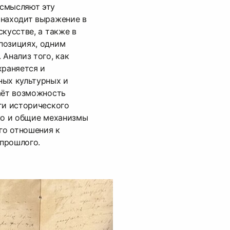
смысляют эту
 находит выражение в
кусстве, а также в
позициях, одним
 Анализ того, как
храняется и
ных культурных и
аёт возможность
ти исторического
но и общие механизмы
го отношения к
прошлого.