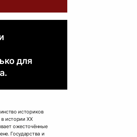
и
ько для
а.
шинство историков
 в истории XX
ывает ожесточённые
не. Государства и