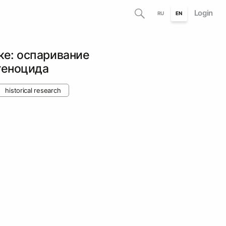
Login
RU
EN
ке: оспаривание
геноцида
historical research