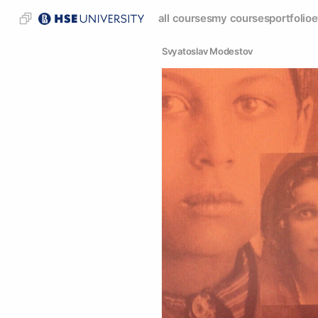
all courses
my courses
portfolio
e
Svyatoslav Modestov