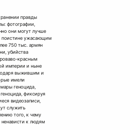
хранении правды
ы: фотографии,
нно они могут лучше
 к поистине ужасающим
лее 750 тыc. армян
ни, убийства
кроваво-красным
ой империи и ныне
агодаря выжившим и
орые имели
мары геноцида,
 геноцида, фиксируя
иеся видеозаписи,
ут служить
ению того, к чему
 ненависти к людям