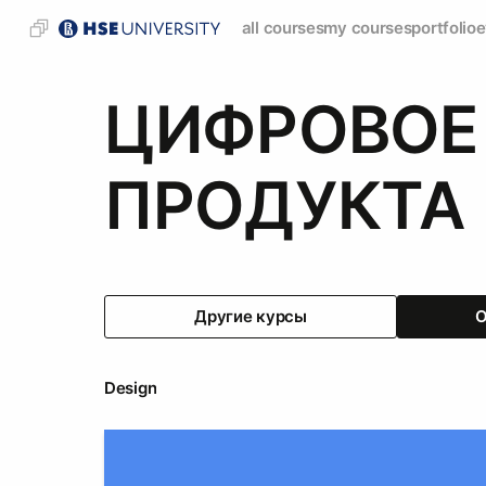
all courses
my courses
portfolio
e
ЦИФРОВОЕ
ПРОДУКТА
Другие курсы
О
Design