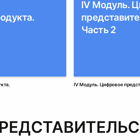
IV Модуль. 
одукта.
представите
Часть 2
0
кта.
IV Модуль. Цифровое предст
РЕДСТАВИТЕЛЬ