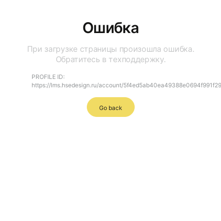
Ошибка
При загрузке страницы произошла ошибка.
Обратитесь в техподдержку.
PROFILE ID:
https://lms.hsedesign.ru/account/5f4ed5ab40ea49388e0694f991f2
Go back