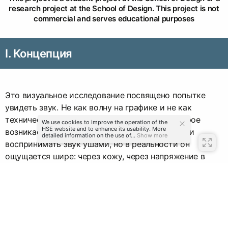
research project at the School of Design. This project is not
commercial and serves educational purposes
I. Концепция
Это визуальное исследование посвящено попытке
увидеть звук. Не как волну на графике и не как
технический параметр, а как ощущение, которое
We use cookies to improve the operation of the
HSE website and to enhance its usability. More
возникает в теле и пространстве. Мы привыкли
detailed information on the use of...
Show more
воспринимать звук ушами, но в реальности он
ощущается шире: через кожу, через напряжение в
воздухе, через вибрацию предметов и изменение
атмосферы. Проект предлагает рассматривать звук
как материю с характером, плотностью и
настроением.